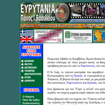
Ποιμενικά λιβάδια τα Κρεββάτια, θερινά βοσκοτό
αλπικό πλάτωμα απ' όπου μπορεί κανείς να θαυ
πρόσβαση γίνεται είτε από το
Ραφτόπουλο,
είτε απ
Ο Άι Λιάς, το ταπεινό εκκλησάκι που ακροβατεί 
Κουτρουμάνος από τη
Πρασιά,
σε ευγνωμοσύνη γι
Τούρκους. Η βόρεια πλευρά του ναού, με μια μεγάλ
δύο κοινοτήτων,
Ραφτοπούλου
και
Πρασιάς,
που δ
Εκεί βρίσκεται και του ''Γύφτ' η σπ'λιά'' ένα ρ
περάσει τον αυχένα χειμώνα καιρό πάγωσε και πέθα
Πίσω (βόρεια) από τον αυχένα του "Γύφτου σπ'λιά'
την στρατιά του Μουσταή πασά της Σκόνδρας, ο οπ