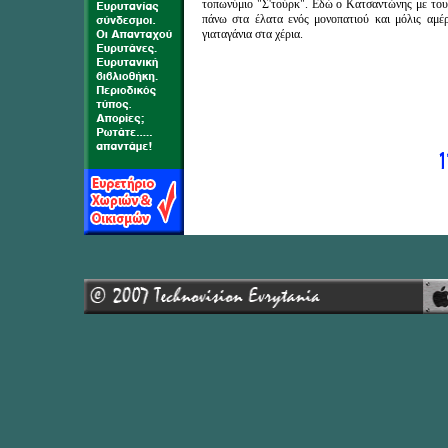
τοπωνύμιο "Σ'τούρκ". Εδώ ο Κατσαντώνης με του
πάνω στα έλατα ενός μονοπατιού και μόλις αμέρ
γιαταγάνια στα χέρια.