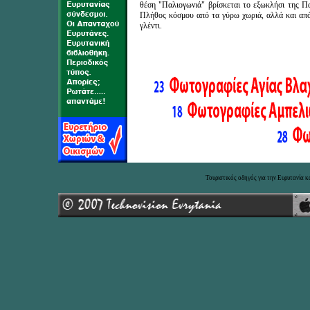
θέση "Παλιογωνιά" βρίσκεται το εξωκλήσι της Π
Πλήθος κόσμου από τα γύρω χωριά, αλλά και από
γλέντι.
Τουριστικός οδηγός για την Ευρυτα