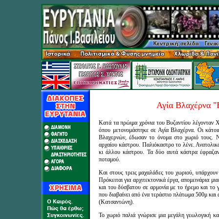
Αγία Βλαχέρνα "
Κατά τα πρώιμα χρόνια του Βυζαντίου λέγονταν 
όπου μετονομάστηκε σε Αγία Βλαχέρνα. Οι κάτοι
Βλαχερνών, έδωσαν το όνομα στο χωριό τους. Ν
αρχαίου κάστρου. Παλιόκαστρο το λένε. Ανατολικά
κι άλλου κάστρου. Τα δύο αυτά κάστρα έφραζαν
ποταμού.
Και στους τρεις μαχαλάδες του χωριού, υπάρχουν 
Πρόκειται για αρχιτεκτονικά έργα, απομεινάρια μι
και του δύσβατου σε αρμονία με το ήρεμο και το
που διαβαίνει από ένα τεράστιο πλάτωμα 500μ και 
(Κατσαντώνη).
Το χωριό παλιά γνώρισε μια μεγάλη γεωλογική κ