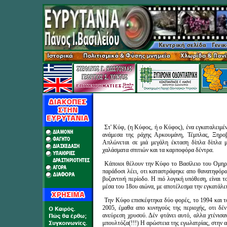
-
Στ' Κύφ, (η Κύφος, ή ο Κύφος), ένα εγκαταλειμέν
ανάμεσα της ράχης Αρκουμάνη, Τέμπλας, Ξηρο
Απλώνεται σε μιά μεγάλη έκταση δίπλα δίπλα μ
χαλάσματα σπιτιών και τα καρποφόρα δέντρα.
-
Κάποιοι θέλουν την Κύφο το Βασίλειο του Ομηρι
παράδοσι λέει, οτι καταστράφηκε απο θανατηφόρα 
βυζαντινή περίοδο. Η πιό λογική υπόθεση, είναι 
μέσα του 18ου αιώνα, με αποτέλεσμα την εγκατάλε
-
Την Κύφο επισκέφτηκα δύο φορές, το 1994 και τ
2005, έμαθα απο κυνηγούς της περιοχής, οτι δέν
ανεύρεση χρυσού. Δέν φτάνει αυτό, αλλα χτένισα
μπουλτόζα(!!!) Η αρώστεια της εγωλατρίας, στην 