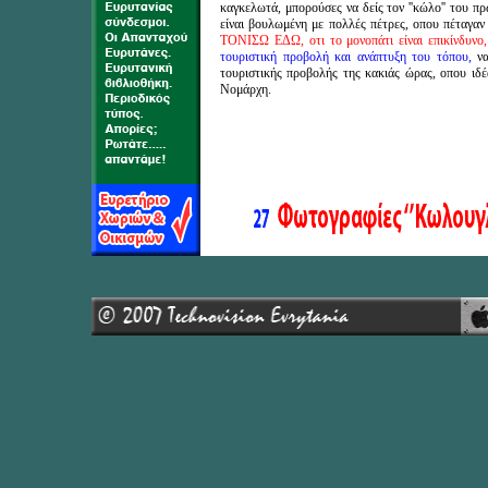
καγκελωτά, μπορούσες να δείς τον ''κώλο'' του π
είναι βουλωμένη με πολλές πέτρες, οπου πέταγαν 
ΤΟΝΙΣΩ ΕΔΩ, οτι το μονοπάτι είναι επικίνδυνο,
τουριστική προβολή και ανάπτυξη του τόπου,
να
τουριστικής προβολής της κακιάς ώρας, οπου ιδέ
Νομάρχη.