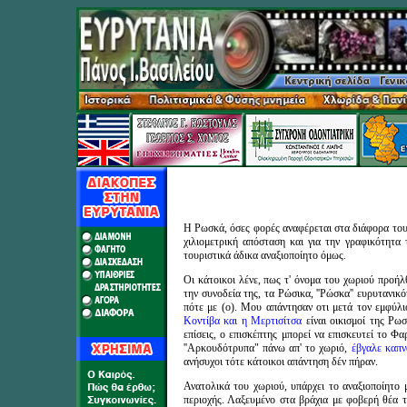
Η Ρωσκά, όσες φορές αναφέρεται στα διάφορα του
χιλιομετρική απόσταση και για την γραφικότητα
τουριστικά άδικα αναξιοποίητο όμως.
Οι κάτοικοι λένε, πως τ' όνομα του χωριού προήλθ
την συνοδεία της, τα Ρώσικα, ''Ρώσκα'' ευρυτανικό
πότε με (ο). Μου απάντησαν οτι μετά τον εμφύλι
Κοντίβα και η Μερτισίτσα
είναι οικισμοί της Ρ
επίσεις, ο επισκέπτης μπορεί να επισκευτεί το Φ
''Αρκουδότρυπα" πάνω απ' το χωριό,
έβγαλε καπν
ανήσυχοι τότε κάτοικοι απάντηση δέν πήραν.
Ανατολικά του χωριού, υπάρχει το αναξιοποίητο
περιοχής. Λαξευμένο στα βράχια με φοβερή θέα τ