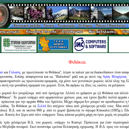
Φιδάκια.
ιά
και
Γόλιανη,
με πρωτεύουσα τα Φιδάκια", λέγαν οι παλιοί για να διασκεδάσουν όταν ανα
ρυτανίας. Επίσης αναφέρονται και ως "Βαλκάνια" μαζί και με αυτό της
Αγίας Βλαχέρνας.
Τ
αρακτηριστούν ως πρωτεύουσα ομορφιάς, όχι μόνο των γειτονικών χωριών, αλλά όλης της Ε
 αυτή την μοναδική ομορφιά του χωριού. Έτσι, θα αφήσω τις ίδιες τις εικόνες να μιλήσουν.
 χωριού δεν γνωρίζουμε από πού προέρχεται. Αλλού το γράφουν με (ι) Φιδάκια και αλλού μ
θάκια". Το χωριό υπάρχει από αρχαιοτάτων χρόνων, μιας και έχουν βρεθεί πολλά αρχαία 
πρόκειται για την αρχαία Φθία του Αχιλλέα; Μέχρι σήμερα δεν μπορεί να προσδιοριστεί η 
Ελλάδας. Τα Φιδάκια με τα
Σελλά
δεν απέχουν πάνω από χιλιόμετρο μεταξύ τους. Μια απλ
πάνω). Β.Δ. και σε ακτίνα 900 μ. από το χωριό βρίσκεται το ύψωμα Κόκκαλα (1005μ.). Ε
ν. Κανείς δεν ξέρει από πότε υπάρχουν. Ίσως κάποια μεγάλη μάχη να έγινε χωρίς να γνωρίζο
, τρία χιλιόμετρα Β.Δ. του χωριού, υπάρχει το Καστρί. Πρόκειται για έναν στρατηγι
υ Μέγδοβα ποταμού. Εκεί συναντάμε ερείπια Πελασγικής οχύρωσης. Η Β.Δ. προς τον ποταμό 