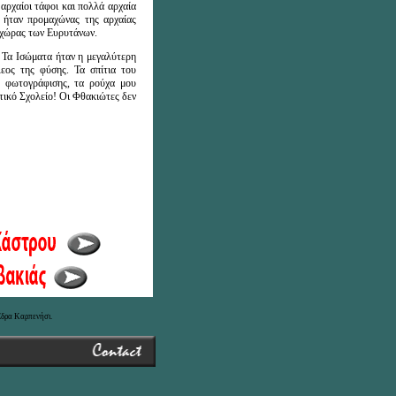
αρχαίοι τάφοι και πολλά αρχαία
η ήταν προμαχώνας της αρχαίας
ς χώρας των Ευρυτάνων.
. Τα Ισώματα ήταν η μεγαλύτερη
εος της φύσης. Τα σπίτια του
ς φωτογράφισης, τα ρούχα μου
οτικό Σχολείο! Οι Φθακιώτες δεν
δρα Καρπενήσι.