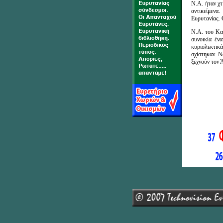
Ν.Α. ήταν χτ
αντικείμενα
Ευρυτανίας. 
Ν.Α. του Κασ
συνοικία έν
κυριολεκτικ
σχίστηκαν. Ν
ξεχνούν τον 