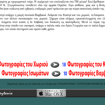
ισμένη με οχυρωματικό τοίχο. Η περίμετρό του υπολογίζεται στα 700 μέτρα! Εκεί βρέθηκαν 
. Ο Κ. Στεργιόπουλος τοποθετεί εδώ την αρχαία Οιχαλία. Λίγο απίθανο, μιας και η θέσ
Θα ήταν ευάλωτη από εχθρικές επιδρομές γιατί πρόκειται για την κύρια ανατολική είσοδο τη
τρί υπάρχει η μικρή συνοικία Βαμβακιά. Ανάμεσα του Καστρί και του χωριού, τα Ισώματα
αντι των άλλων συνοικισμών του χωριού. Σήμερα είναι πλήρως εγκαταλελειμμένη στο έλ
ά πνιγμένα στον κισσό, η δε διάβαση του δύσκολη ως ακατόρθωτη. Μετά το πέρας τη
ότια στην είσοδο του οικισμού, υπάρχει ο παλιός ναός του Αγίου Γεωργίου και το παλιό Δημ
Άγιο, τον οποίο συντηρούν και τιμούν κάθε χρόνο.
Τουριστικός οδηγός για την Ευρυτανία και το Καρπενήσι. ©TECHNOVISION - ΕΥΡΥΤΑΝΙΚΗ ΠΡΟΒΟΛΗ. Έ