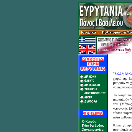
"
Σελλά,
Μηλ
χωριά της Ευ
μπορούν να χ
να περιγράψω
Το όνομα του
αποκαλούν "Φ
του. (Μήπως 
γειτονικής 
τίποτα παρα
οστά ανθρώπω
Κάτω χαμηλά
ανατολικά το