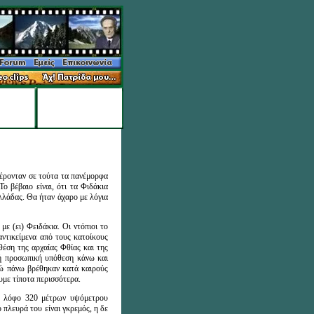
φέρονταν σε τούτα τα πανέμορφα
ο βέβαιο είναι, ότι τα Φιδάκια
λλάδας. Θα ήταν άχαρο με λόγια
ε (ει) Φειδάκια. Οι ντόπιοι το
αντικείμενα από τους κατοίκους
θέση της αρχαίας Φθίας και της
ή προσωπική υπόθεση κάνω και
δώ πάνω βρέθηκαν κατά καιρούς
υμε τίποτα περισσότερα.
κό λόφο 320 μέτρων υψόμετρου
πλευρά του είναι γκρεμός, η δε